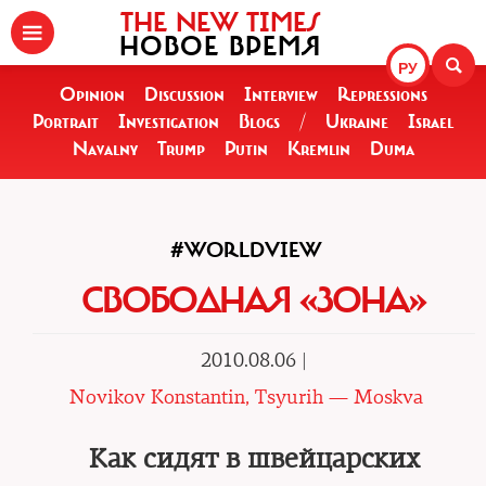
THE NEW TIMES
НОВОЕ ВРЕМЯ
РУ
Opinion
Discussion
Interview
Repressions
Portrait
Investigation
Blogs
/
Ukraine
Israel
Navalny
Trump
Putin
Kremlin
Duma
#WORLDVIEW
СВОБОДНАЯ «ЗОНА»
2010.08.06 |
Novikov Konstantin, Tsyurih — Moskva
Как сидят в швейцарских