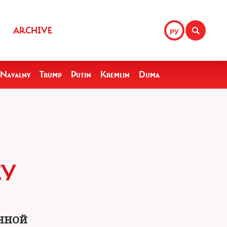
ARCHIVE
РУ
Navalny
Trump
Putin
Kremlin
Duma
СУ
анной