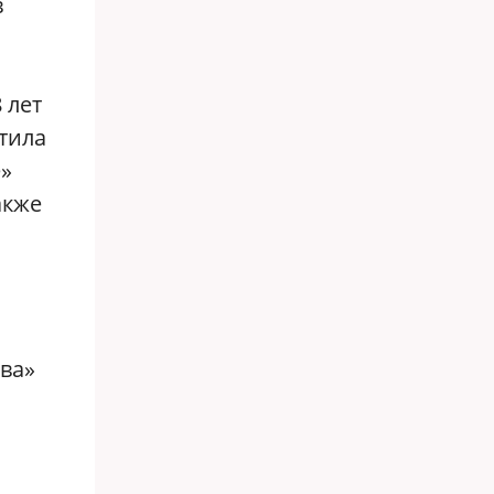
в
 лет
тила
е»
акже
тва»