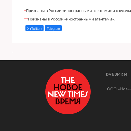
*
Признаны в России «иностранными агентами» и «нежел
**
Признаны в России «иностранными агентами».
X (Twitter)
Telegram
a
РУБРИКИ
ООО «Новые