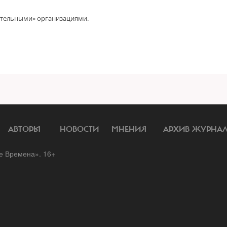
ательными» организациями.
АВТОРЫ
НОВОСТИ
МНЕНИЯ
АРХИВ ЖУРНА
 Времена». 16+