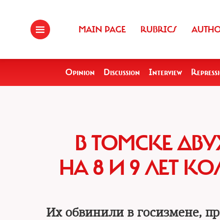
MAIN PAGE
RUBRICS
AUTH
Opinion
Discussion
Interview
Repress
В ТОМСКЕ ДВ
НА 8 И 9 ЛЕТ К
Их обвинили в госизмене, п