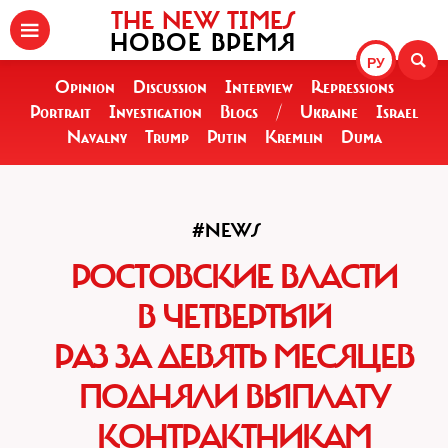
THE NEW TIMES
НОВОЕ ВРЕМЯ
РУ
Opinion
Discussion
Interview
Repressions
Portrait
Investigation
Blogs
/
Ukraine
Israel
Navalny
Trump
Putin
Kremlin
Duma
#NEWS
РОСТОВСКИЕ ВЛАСТИ
В ЧЕТВЕРТЫЙ
РАЗ ЗА ДЕВЯТЬ МЕСЯЦЕВ
ПОДНЯЛИ ВЫПЛАТУ
КОНТРАКТНИКАМ