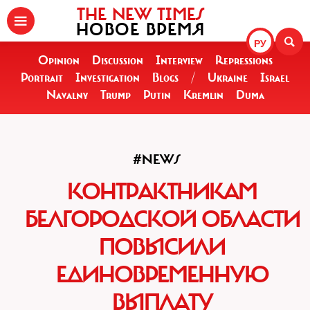
THE NEW TIMES
НОВОЕ ВРЕМЯ
РУ
Opinion
Discussion
Interview
Repressions
Portrait
Investigation
Blogs
/
Ukraine
Israel
Navalny
Trump
Putin
Kremlin
Duma
#NEWS
КОНТРАКТНИКАМ
БЕЛГОРОДСКОЙ ОБЛАСТИ
ПОВЫСИЛИ
ЕДИНОВРЕМЕННУЮ
ВЫПЛАТУ