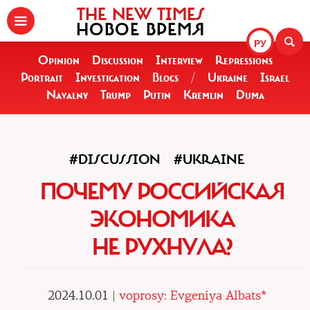
THE NEW TIMES
НОВОЕ ВРЕМЯ
РУ
Opinion
Discussion
Interview
Repressions
Portrait
Investigation
Blogs
/
Ukraine
Israel
Navalny
Trump
Putin
Kremlin
Duma
#DISCUSSION
#UKRAINE
ПОЧЕМУ РОССИЙСКАЯ
ЭКОНОМИКА
НЕ РУХНУЛА?
2024.10.01 |
voprosy: Evgeniya Albats*