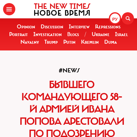
THE NEW TIMES
НОВОЕ ВРЕМЯ
РУ
Opinion
Discussion
Interview
Repressions
Portrait
Investigation
Blogs
/
Ukraine
Israel
Navalny
Trump
Putin
Kremlin
Duma
#NEWS
БЫВШЕГО
КОМАНДУЮЩЕГО 58-
Й АРМИЕЙ ИВАНА
ПОПОВА АРЕСТОВАЛИ
ПО ПОДОЗРЕНИЮ