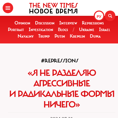
THE NEW TIMES
НОВОЕ ВРЕМЯ
РУ
Opinion
Discussion
Interview
Repressions
Portrait
Investigation
Blogs
/
Ukraine
Israel
Navalny
Trump
Putin
Kremlin
Duma
#REPRESSIONS
«Я НЕ РАЗДЕЛЯЮ
АГРЕССИВНЫЕ
И РАДИКАЛЬНЫЕ ФОРМЫ
НИЧЕГО»