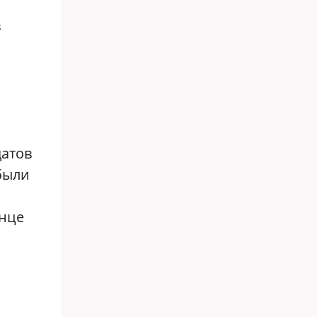
в
датов
 были
онце