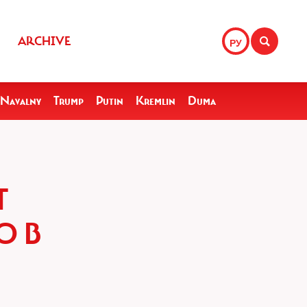
ARCHIVE
РУ
Navalny
Trump
Putin
Kremlin
Duma
Т
О В