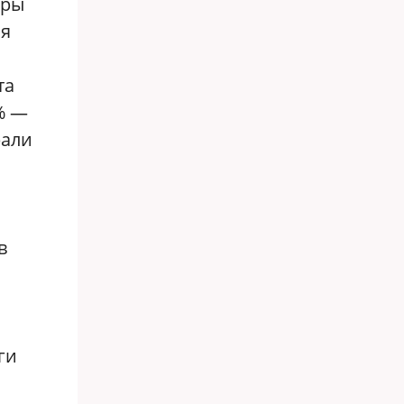
оры
ся
та
% —
рали
в
ги