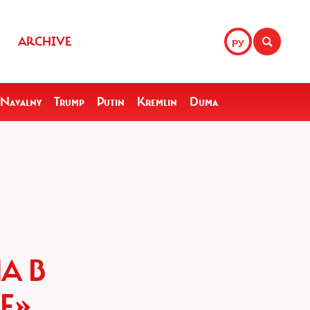
ARCHIVE
РУ
Navalny
Trump
Putin
Kremlin
Duma
А В
Е»