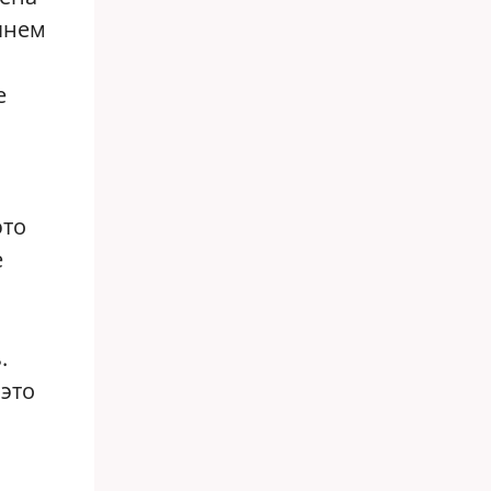
янем
е
это
е
.
 это