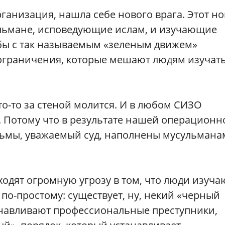
ганизация, нашла себе нового врага. Этот н
ульмане, исповедующие ислам, и изучающие
ьбы с так называемым «зеленым движем»
ограничения, которые мешают людям изучат
то-то за стеной молится. И в любом СИЗО
 Потому что в результате нашей операционн
рьмы, уважаемый суд, наполнены мусульмана
одят огромную угрозу в том, что люди изуча
я по-простому: существует, ну, некий «черный
танавливают профессиональные преступники,