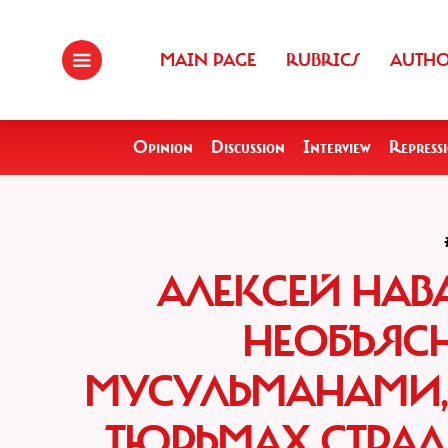
MAIN PAGE
RUBRICS
AUTH
Opinion
Discussion
Interview
Repress
АЛЕКСЕЙ НАВ
НЕОБЪЯС
МУСУЛЬМАНАМИ, 
ТЮРЬМАХ СТРАД