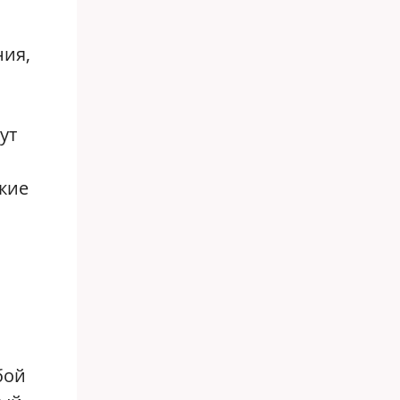
ния,
ут
кие
бой