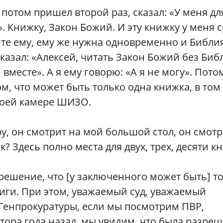
потом пришел второй раз, сказал: «У меня дл
. Книжку, Закон Божий. И эту книжку у меня с
йте ему, ему же нужна одновременно и Библия
казал: «Алексей, читать Закон Божий без Биб
вместе». А я ему говорю: «А я не могу». Пото
м, что может быть только одна книжка, в том
моей камере ШИЗО.
, он смотрит на мой большой стол, он смотр
? Здесь полно места для двух, трех, десяти кн
 решение, что [у заключенного может быть] т
иги. При этом, уважаемый суд, уважаемый
 Генпрокуратуры, если мы посмотрим ПВР,
тора года назад, мы увидим, что была разре