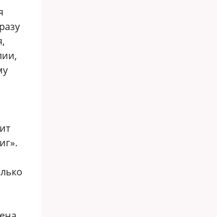
я
разу
,
лии,
му
ит
иг».
олько
шена