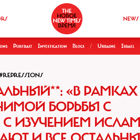
ORS
NEWS
ions
Portrait
Investigation
Blogs
/
Ukraine
Israel
#REPRESSIONS
АЛЬНЫЙ**: «В РАМКАХ
НИМОЙ БОРЬБЫ С
С ИЗУЧЕНИЕМ ИСЛАМ
АЮТ И ВСЕ ОСТАЛЬНЫ