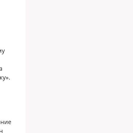
му
а
жу».
ение
н