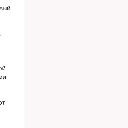
овый
ь
ой
ми
ют