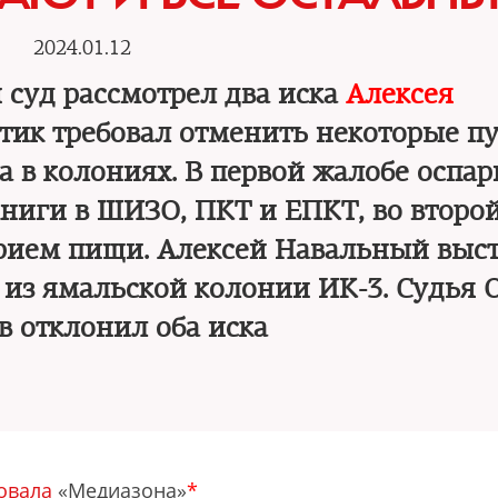
2024.01.12
 суд рассмотрел два иска
Алексея
тик требовал отменить некоторые п
а в колониях. В первой жалобе оспар
книги в ШИЗО, ПКТ и ЕПКТ, во второ
прием пищи. Алексей Навальный выс
 из ямальской колонии ИК-3. Судья 
в отклонил оба иска
овала
«Медиазона»
*