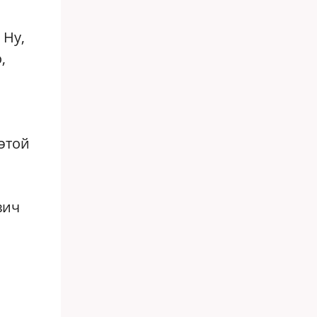
 Ну,
,
 этой
вич