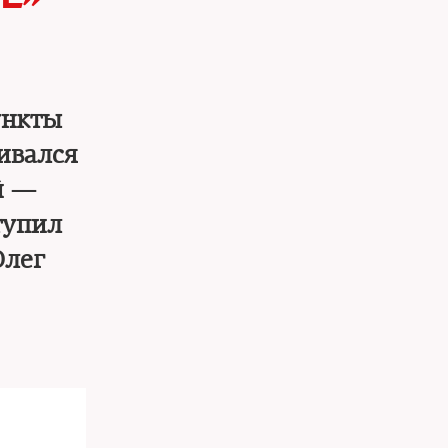
ункты
ивался
й —
тупил
Олег