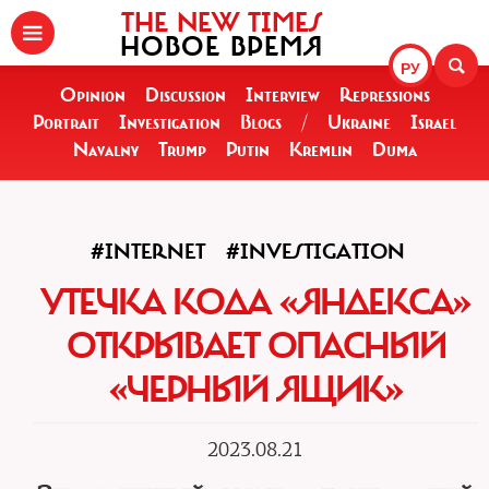
THE NEW TIMES
НОВОЕ ВРЕМЯ
РУ
Opinion
Discussion
Interview
Repressions
Portrait
Investigation
Blogs
/
Ukraine
Israel
Navalny
Trump
Putin
Kremlin
Duma
#INTERNET
#INVESTIGATION
УТЕЧКА КОДА «ЯНДЕКСА»
ОТКРЫВАЕТ ОПАСНЫЙ
«ЧЕРНЫЙ ЯЩИК»
2023.08.21