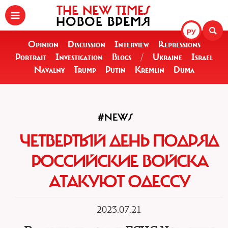
THE NEW TIMES
НОВОЕ ВРЕМЯ
РУ
Opinion
Discussion
Interview
Repressions
Portrait
Investigation
Blogs
/
Ukraine
Israel
Navalny
Trump
Putin
Kremlin
Duma
#NEWS
ЧЕТВЕРТЫЙ ДЕНЬ ПОДРЯД
РОССИЙСКИЕ ВОЙСКА
АТАКУЮТ ОДЕССУ
2023.07.21