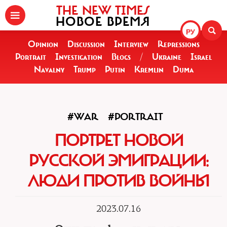
THE NEW TIMES
НОВОЕ ВРЕМЯ
РУ
Opinion
Discussion
Interview
Repressions
Portrait
Investigation
Blogs
/
Ukraine
Israel
Navalny
Trump
Putin
Kremlin
Duma
#WAR
#PORTRAIT
ПОРТРЕТ НОВОЙ
РУССКОЙ ЭМИГРАЦИИ:
ЛЮДИ ПРОТИВ ВОЙНЫ
2023.07.16