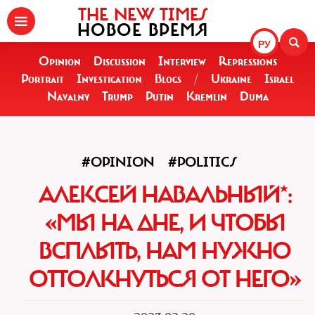
THE NEW TIMES
НОВОЕ ВРЕМЯ
РУ
Opinion
Discussion
Interview
Repressions
Portrait
Investigation
Blogs
/
Ukraine
Israel
Navalny
Trump
Putin
Kremlin
Duma
#OPINION
#POLITICS
АЛЕКСЕЙ НАВАЛЬНЫЙ*:
«МЫ НА ДНЕ, И ЧТОБЫ
ВСПЛЫТЬ, НАМ НУЖНО
ОТТОЛКНУТЬСЯ ОТ НЕГО»‎