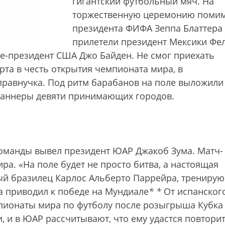
гигантский футбольный мяч. На
торжественную церемонию поми
президента ФИФА Зеппа Блаттера
прилетели президент Мексики Фе
це-президент США Джо Байден. Не смог приехать
рта в честь открытия чемпионата мира, в
правнучка. Под ритм барабанов на поле выложили
баннеры девяти принимающих городов.
коман­ды вывел президент ЮАР Джакоб Зума. Матч-
ра. «На поле будет не просто битва, а настоящая
ый бразилец Карлос Альберто Паррейра, трениру
а приводил к победе на Мундиале
*
*
От испанского
пионаты мира по футболу после розыгрыша Кубка
, и в ЮАР рассчитывают, что ему удастся повтори