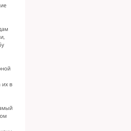
шие
дам
и,
бу
ь
рной
 их в
Самый
ном