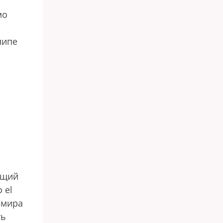
мо
липе
ющий
 el
 мира
ть