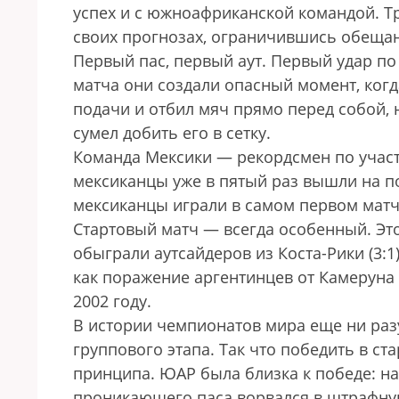
успех и с южноафриканской командой. Т
своих прогнозах, ограничившись обещан
Первый пас, первый аут. Первый удар по
матча они создали опасный момент, ког
подачи и отбил мяч прямо перед собой,
сумел добить его в сетку.
Команда Мексики — рекордсмен по учас
мексиканцы уже в пятый раз вышли на пол
мексиканцы играли в самом первом матч
Стартовый матч — всегда особенный. Это 
обыграли аутсайдеров из Коста-Рики (3:1
как поражение аргентинцев от Камеруна 
2002 году.
В истории чемпионатов мира еще ни разу
группового этапа. Так что победить в 
принципа. ЮАР была близка к победе: н
проникающего паса ворвался в штрафну