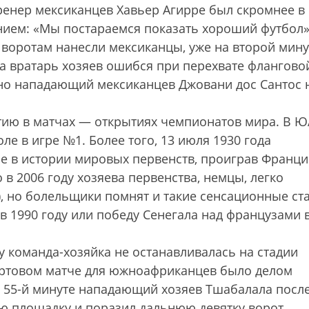
ренер мексиканцев Хавьер Агирре был скромнее в
ием: «Мы постараемся показать хороший футбол»
 воротам нанесли мексиканцы, уже на второй мину
да вратарь хозяев ошибся при перехвате флангово
 но нападающий мексиканцев Джовани дос Сантос 
тию в матчах — открытиях чемпионатов мира. В 
е в игре №1. Более того, 13 июля 1930 года
е в истории мировых первенств, проиграв Франции
в 2006 году хозяева первенства, немцы, легко
), но болельщики помнят и такие сенсационные ст
в 1990 году или победу Сенегала над французами 
 команда-хозяйка не останавливалась на стадии
стартовом матче для южноафриканцев было делом
а 55-й минуте нападающий хозяев Тшабалала посл
ю площадку и поразил дальнюю девятку ворот