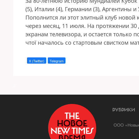
За 80-летнюю историю Мундиалей Кубок
(5), Италии (4), Германии (3), Аргентины 
Пополнится ли этот элитный клуб новой 
через месяц, 11 июля. На протяжении 30
экранам телевизора, и остается только 
чтої началось со стартовым свистком м
X (Twitter)
Telegram
a
РУБРИКИ
ООО «Новые