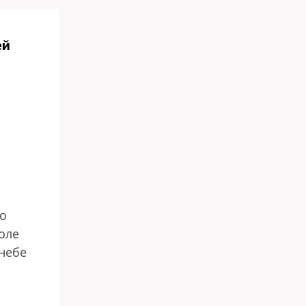
ей
го
оле
 небе