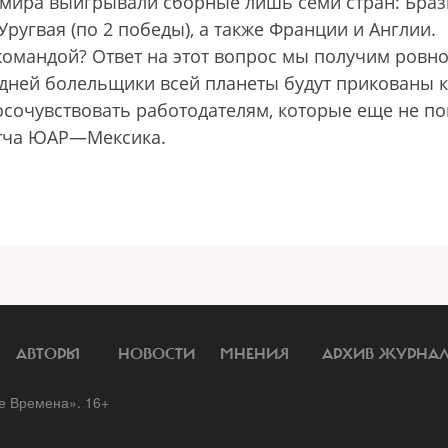
 мира выигрывали сборные лишь семи стран: Бра
и Уругвая (по 2 победы), а также Франции и Англии.
командой? Ответ на этот вопрос мы получим ровн
 дней болельщики всей планеты будут прикованы к
посочувствовать работодателям, которые еще не по
атча ЮАР—Мексика.
АВТОРЫ
НОВОСТИ
МНЕНИЯ
АРХИВ ЖУРНА
 Времена». 16+