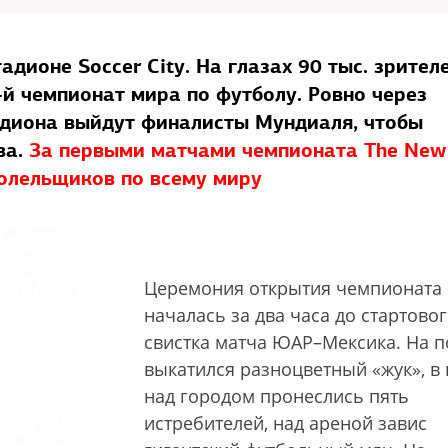
адионе Soccer City. На глазах 90 тыс. зрител
й чемпионат мира по футболу. Ровно через
тадиона выйдут финалисты Мундиаля, чтобы
ва.
За первыми матчами чемпионата The New
болельщиков по всему миру
Церемония открытия чемпионата
началась за два часа до стартово
свистка матча ЮАР–Мексика. На п
выкатился разноцветный «жук», в
над городом пронеслись пять
истребителей, над ареной завис