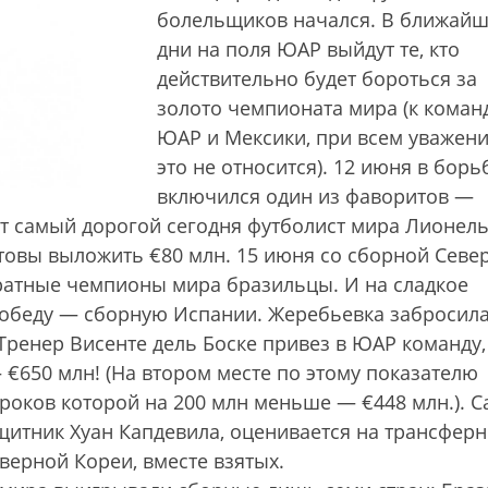
болельщиков начался. В ближай
дни на поля ЮАР выйдут те, кто
действительно будет бороться за
золото чемпионата мира (к коман
ЮАР и Мексики, при всем уважени
это не относится). 12 июня в борь
включился один из фаворитов —
ет самый дорогой сегодня футболист мира Лионел
отовы выложить €80 млн. 15 июня со сборной Севе
ратные чемпионы мира бразильцы. И на сладкое
победу — сборную Испании. Жеребьевка забросила
 Тренер Висенте дель Боске привез в ЮАР команду,
€650 млн! (На втором месте по этому показателю
роков которой на 200 млн меньше — €448 млн.). 
щитник Хуан Капдевила, оценивается на трансфер
верной Кореи, вместе взятых.