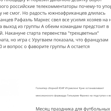
орого российские телекомментаторы почему-то упо
у не смог. Но радость южноафриканцев длилась
анцев Рафаэль Маркес свел все усилия хозяев на н
а выход из группы А обеим командам предстоит в
. Накануне старта первенства "трехцветных"
та, но игра с Уругваем показала, что французам
0 и вопрос о фаворите группы А остается
Голкипер сборной ЮАР Итумеленг Куне останавливает
мексиканского форварда Гильерме Франко на подступах к в
Месяц праздника для футбольных