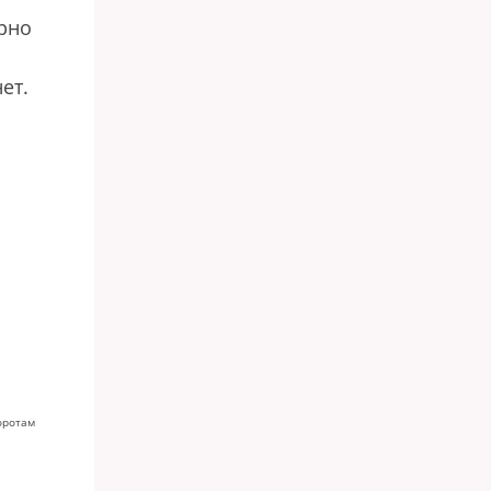
рно
ет.
оротам