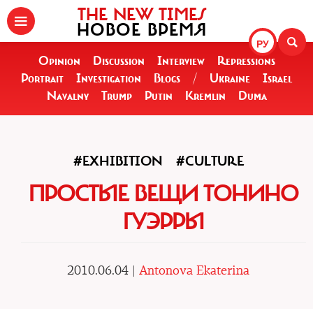
THE NEW TIMES
НОВОЕ ВРЕМЯ
РУ
Opinion
Discussion
Interview
Repressions
Portrait
Investigation
Blogs
/
Ukraine
Israel
Navalny
Trump
Putin
Kremlin
Duma
#EXHIBITION
#CULTURE
ПРОСТЫЕ ВЕЩИ ТОНИНО
ГУЭРРЫ
2010.06.04 |
Antonova Ekaterina