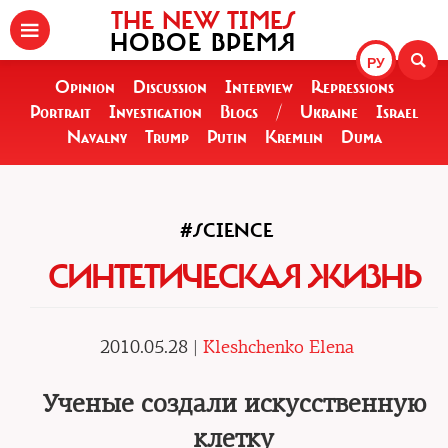
THE NEW TIMES
НОВОЕ ВРЕМЯ
РУ
Opinion
Discussion
Interview
Repressions
Portrait
Investigation
Blogs
/
Ukraine
Israel
Navalny
Trump
Putin
Kremlin
Duma
#SCIENCE
СИНТЕТИЧЕСКАЯ ЖИЗНЬ
2010.05.28 |
Kleshchenko Elena
Ученые создали искусственную
клетку