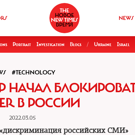
ORS
NEWS
ions
Portrait
Investigation
Blogs
/
Ukraine
Israel
WS
#TECHNOLOGY
 НАЧАЛ БЛОКИРОВАТ
TER В РОССИИ
2022.03.05
 «дискриминация российских СМИ»