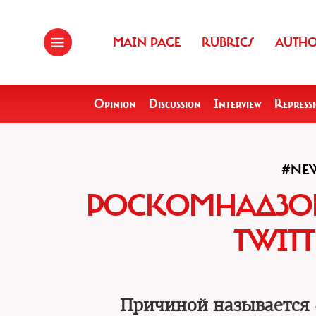
MAIN PAGE
RUBRICS
AUTH
Opinion
Discussion
Interview
Repress
#NE
РОСКОМНАДЗОР
TWIT
Причиной называется