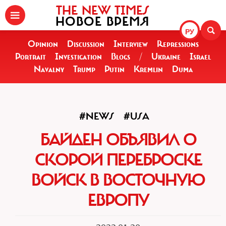
THE NEW TIMES
НОВОЕ ВРЕМЯ
РУ
Opinion
Discussion
Interview
Repressions
Portrait
Investigation
Blogs
/
Ukraine
Israel
Navalny
Trump
Putin
Kremlin
Duma
#NEWS
#USA
БАЙДЕН ОБЪЯВИЛ О
СКОРОЙ ПЕРЕБРОСКЕ
ВОЙСК В ВОСТОЧНУЮ
ЕВРОПУ