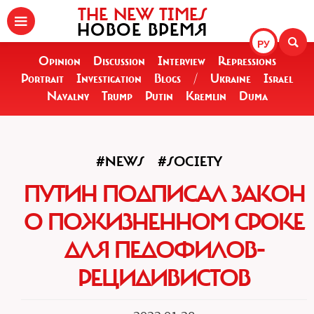
THE NEW TIMES
НОВОЕ ВРЕМЯ
РУ
Opinion
Discussion
Interview
Repressions
Portrait
Investigation
Blogs
/
Ukraine
Israel
Navalny
Trump
Putin
Kremlin
Duma
#NEWS
#SOCIETY
ПУТИН ПОДПИСАЛ ЗАКОН
О ПОЖИЗНЕННОМ СРОКЕ
ДЛЯ ПЕДОФИЛОВ-
РЕЦИДИВИСТОВ