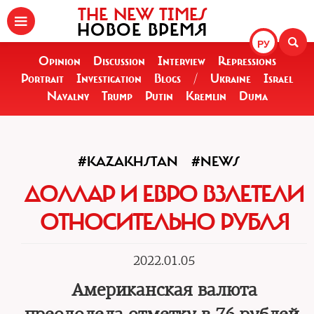
THE NEW TIMES
НОВОЕ ВРЕМЯ
РУ
Opinion
Discussion
Interview
Repressions
Portrait
Investigation
Blogs
/
Ukraine
Israel
Navalny
Trump
Putin
Kremlin
Duma
#KAZAKHSTAN
#NEWS
ДОЛЛАР И ЕВРО ВЗЛЕТЕЛИ
ОТНОСИТЕЛЬНО РУБЛЯ
2022.01.05
Американская валюта