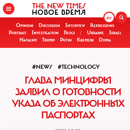
THE NEW TIMES
НОВОЕ ВРЕМЯ
РУ
Opinion
Discussion
Interview
Repressions
Portrait
Investigation
Blogs
/
Ukraine
Israel
Navalny
Trump
Putin
Kremlin
Duma
#NEWS
#TECHNOLOGY
ГЛАВА МИНЦИФРЫ
ЗАЯВИЛ О ГОТОВНОСТИ
УКАЗА ОБ ЭЛЕКТРОННЫХ
ПАСПОРТАХ