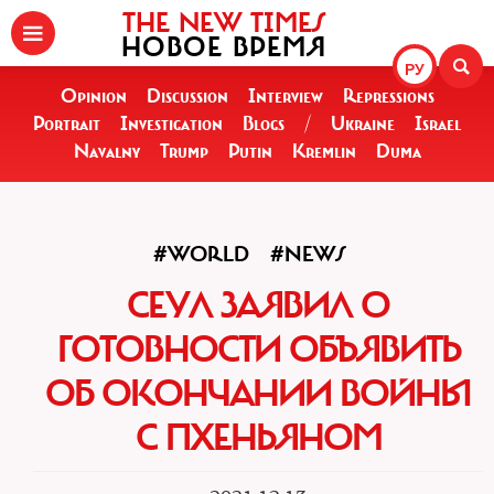
THE NEW TIMES
НОВОЕ ВРЕМЯ
РУ
Opinion
Discussion
Interview
Repressions
Portrait
Investigation
Blogs
/
Ukraine
Israel
Navalny
Trump
Putin
Kremlin
Duma
#WORLD
#NEWS
СЕУЛ ЗАЯВИЛ О
ГОТОВНОСТИ ОБЪЯВИТЬ
ОБ ОКОНЧАНИИ ВОЙНЫ
С ПХЕНЬЯНОМ