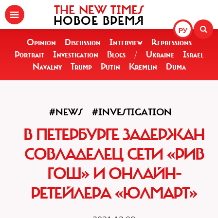
THE NEW TIMES
НОВОЕ ВРЕМЯ
РУ
Opinion
Discussion
Interview
Repressions
Portrait
Investigation
Blogs
/
Ukraine
Israel
Navalny
Trump
Putin
Kremlin
Duma
#NEWS
#INVESTIGATION
В ПЕТЕРБУРГЕ ЗАДЕРЖАН
СОВЛАДЕЛЕЦ СЕТИ «РИВ
ГОШ» И ОНЛАЙН-
РЕТЕЙЛЕРА «ЮЛМАРТ»