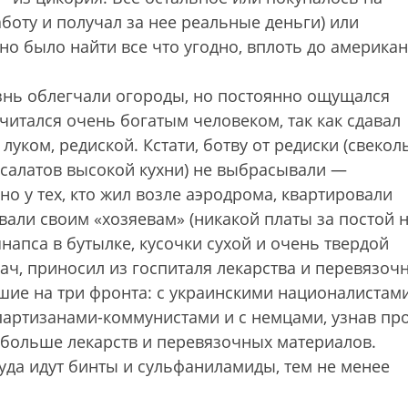
аботу и получал за нее реальные деньги) или
о было найти все что угодно, вплоть до американ
изнь облегчали огороды, но постоянно ощущался
читался очень богатым человеком, так как сдавал
 луком, редиской. Кстати, ботву от редиски (свекол
 салатов высокой кухни) не выбрасывали —
о у тех, кто жил возле аэродрома, квартировали
али своим «хозяевам» (никакой платы за постой 
напса в бутылке, кусочки сухой и очень твердой
рач, приносил из госпиталя лекарства и перевязоч
шие на три фронта: с украинскими националистам
артизанами-коммунистами и с немцами, узнав пр
 больше лекарств и перевязочных материалов.
уда идут бинты и сульфаниламиды, тем не менее