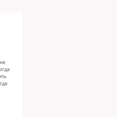
 не
огда
ить
гда