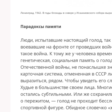
Ленинград, 1942. В годы блокады в сквере у Исаакиевского собора выр
Парадоксы памяти
Люди, испытавшие настоящий голод, так 
воевавшие на фронте от проведших войну
такое война. К тому же у человека време
генетическая, социальная память о голод
Отечественной войны, не понаслышке знал
карточная система, отмененная в СССР ли
выразиться, рядом. Чтобы увидеть его сл
Худые в большинстве своем лица. Многие
остались субтильными. Или же сохранил
о пережитом, — голод не проходит бесс
спортивной фигуре. Обидное словечко «ж