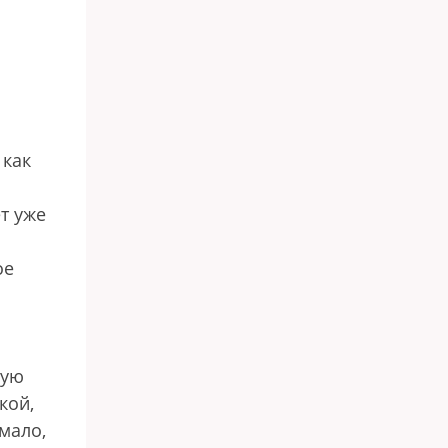
 как
т уже
ое
щую
кой,
мало,