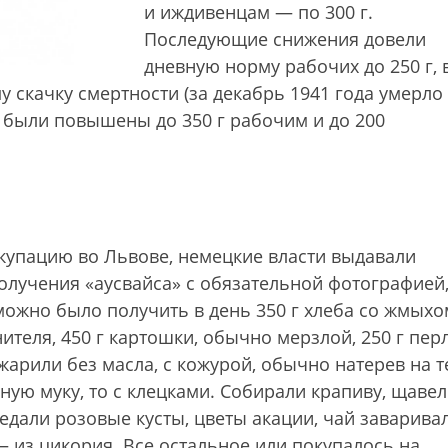
и иждивенцам — по 300 г.
Последующие снижения довели
дневную норму рабочих до 250 г, 
у скачку смертности (за декабрь 1941 года умерло
мы были повышены до 350 г рабочим и до 200
купацию во Львове, немецкие власти выдавали
олучения «аусвайса» с обязательной фотографией
можно было получить в день 350 г хлеба со жмыхо
нителя, 450 г картошки, обычно мерзлой, 250 г пер
арили без масла, с кожурой, обычно натерев на т
ную муку, то с клецками. Собирали крапиву, щавел
едали розовые кусты, цветы акации, чай заварива
 из цикория. Все остальное или покупалось на