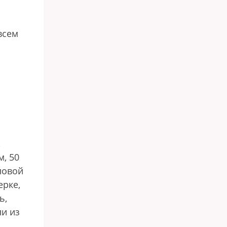
всем
,
м, 50
ловой
ерке,
ь,
ли из