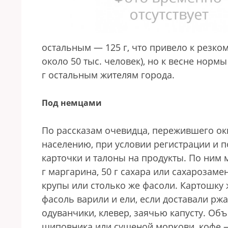
остальным — 125 г, что привело к резком
около 50 тыс. человек), но к весне нор
г остальным жителям города.
Под немцами
По рассказам очевидца, пережившего ок
населению, при условии регистрации и п
карточки и талоны на продукты. По ним 
г маргарина, 50 г сахара или сахарозаме
крупы или столько же фасоли. Картошку ж
фасоль варили и ели, если доставали ржа
одуванчики, клевер, заячью капусту. Объ
шиповника или сушеной моркови, кофе —