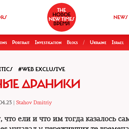
ORS
NEWS
ions
Portrait
Investigation
Blogs
/
Ukraine
Israel
TICS
#WEB EXCLUSIVE
НЫЕ ДРАНИКИ
04.23 |
Stahov Dmitriy
 что ели и что им тогда казалось с