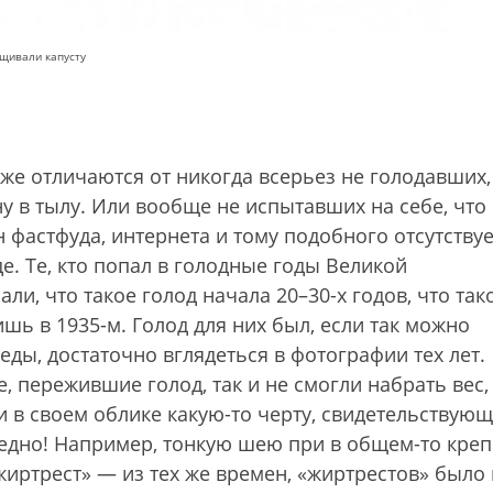
ащивали капусту
же отличаются от никогда всерьез не голодавших,
 в тылу. Или вообще не испытавших на себе, что
н фастфуда, интернета и тому подобного отсутствуе
е. Те, кто попал в голодные годы Великой
и, что такое голод начала 20–30-х годов, что так
шь в 1935-м. Голод для них был, если так можно
еды, достаточно вглядеться в фотографии тех лет.
, пережившие голод, так и не смогли набрать вес,
и в своем облике какую-то черту, свидетельствую
ледно! Например, тонкую шею при в общем-то креп
иртрест» — из тех же времен, «жиртрестов» было 