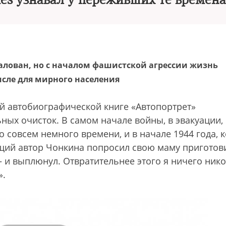
s узнавал у переживших те времена
балован, но с началом фашистской агрессии жизнь
исле для мирного населения
 автобиографической книге «Автопортрет»
ных очисток. В самом начале войны, в эвакуации,
 совсем немного времени, и в начале 1944 года, к
ущий автор Чонкина попросил свою маму приготов
— и выплюнул. Отвратительнее этого я ничего нико
».