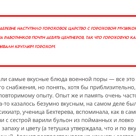
Й ДЕРЕВНЕ НАСТУПИЛО ГОРОХОВОЕ ЦАРСТВО С ГОРОХОВОЙ МУЗЫКО
А РАБОТНИКОВ ПОЧТИ ДЕВЯТЬ ЦЕНТНЕРОВ, ТАК ЧТО ГОРОХОВУЮ К
СЫВАЛИ КРУГЛЫМ ГОРОХОМ.
ыли самые вкусные блюда военной поры — все это
го снабжения, но понять, хотя бы приблизительно,
овторимому опыту. Опыт же и память очень част
да-то казалось безумно вкусным, на самом деле бы
ихиатр, ученица Бехтерева, вспоминала, как в са
и с сестрой варили бульон из пойманных и ловко
запаху и цвету (а тетушка утверждала, что и по вку