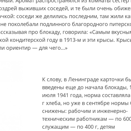
ный. Аромат распространялся из комнаты сестер
ноздрей выживших соседей, и те были очень обиже
очкой: соседи же делились последним, там жили ка
 не поколебали подлинного благородного питерск
рассказывая про блокаду, говорила: «Самым вкусны
ой кондитерской году в 1913-м и эти крысы. Крыс
ли ориентир — для чего…»
К слову, в Ленинграде карточки б
введены еще до начала блокады, 
июля 1941 года, норма составляла
г хлеба, но уже в сентябре нормы
снижены: рабочим и инженерно-
техническим работникам — по 600
служащим — по 400 г, детям