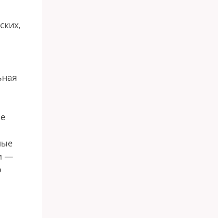
ских,
ьная
не
ные
и —
о