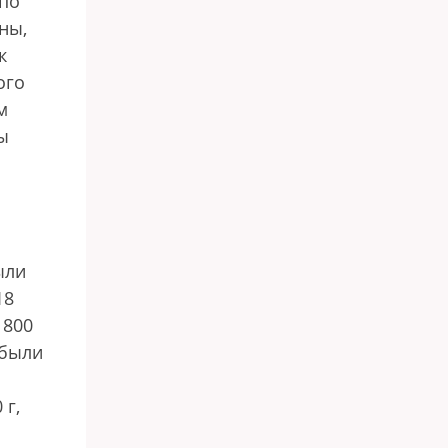
 по
ны,
к
ого
м
ы
ыли
18
 800
 были
 г,