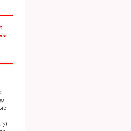
Й:
АШУ
о
ло
мые
су)