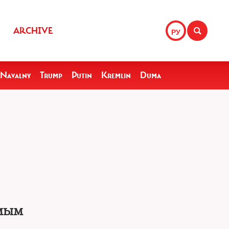
ARCHIVE
РУ
Navalny
Trump
Putin
Kremlin
Duma
амым