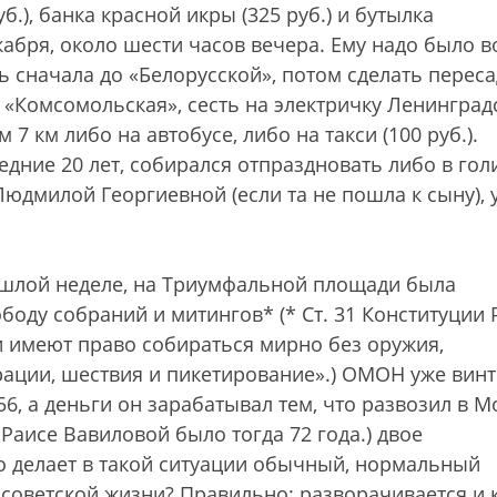
б.), банка красной икры (325 руб.) и бутылка
кабря, около шести часов вечера. Ему надо было в
ь сначала до «Белорусской», потом сделать переса
 «Комсомольская», сесть на электричку Ленинград
 7 км либо на автобусе, либо на такси (100 руб.).
ледние 20 лет, собирался отпраздновать либо в го
Людмилой Георгиевной (если та не пошла к сыну), 
прошлой неделе, на Триумфальной площади была
боду собраний и митингов* (* Ст. 31 Конституции
и имеют право собираться мирно без оружия,
рации, шествия и пикетирование».) ОМОН уже вин
6, а деньги он зарабатывал тем, что развозил в М
Раисе Вавиловой было тогда 72 года.) двое
о делает в такой ситуации обычный, нормальный
 советской жизни? Правильно: разворачивается и 