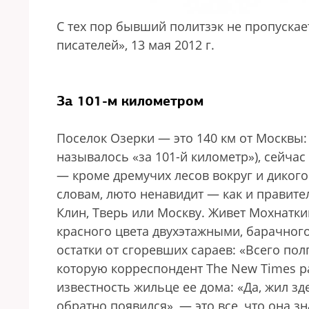
С тех пор бывший политзэк не пропускае
писателей», 13 мая 2012 г.
За 101-м километром
Поселок Озерки — это 140 км от Москвы:
называлось «за 101-й километр»), сейча
— кроме дремучих лесов вокруг и дикого
словам, люто ненавидит — как и правител
Клин, Тверь или Москву. Живет Мохнатки
красного цвета двухэтажными, барачного
остатки от сгоревших сараев: «Всего пол
которую корреспондент The New Times 
известность жильце ее дома: «Да, жил зд
обратно появился», — это все, что она з