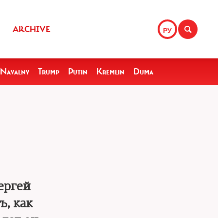
ARCHIVE
РУ
Navalny
Trump
Putin
Kremlin
Duma
ергей
, как