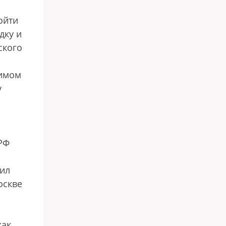
ойти
дку и
ского
лимом
у
 РФ
тил
оскве
как