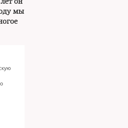
лет он
году мы
ногое
скую
ро