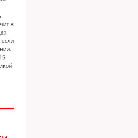
ь
чит в
да,
 если
нии.
15
тикой