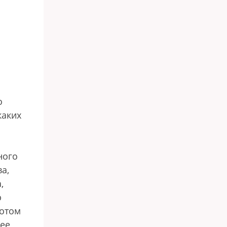
о
каких
ного
а,
,
ю
потом
гее