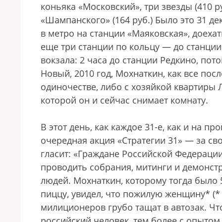
коньяка «Московский», три звезды (410 ру
«Шампанского» (164 руб.) Было это 31 де
в метро на станции «Маяковская», доехат
еще три станции по кольцу — до станции
вокзала: 2 часа до станции Редкино, потом
Новый, 2010 год, Мохнаткин, как все пос
одиночестве, либо с хозяйкой квартиры 
которой он и сейчас снимает комнату.
В этот день, как каждое 31-е, как и на 
очередная акция «Стратегии 31» — за сво
гласит: «Граждане Российской Федераци
проводить собрания, митинги и демонст
людей. Мохнаткин, которому тогда было 5
пиццу, увидел, что пожилую женщину* (* 
милиционеров грубо тащат в автозак. Чт
российский человек, тем более с опытом