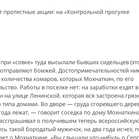
т протестные акции: на «Контрольной прогулке
 при «совке» туда высылали бывших сидельцев (эт
с отправляют бомжей. Достопримечательностей ни
 количества комаров, которых Мохнаткин, по его
ьство. Работы в поселке нет: на заработки ездят в
н на улице Ленинской, которая вся застроена гряз
 типа домами. Во дворе — груда сгоревшего дерев
года лежат, — говорит соседка по дому Мохнаткина
расспрашивал о получившем теперь всероссийску
есь такой бородатый мужичок, на два года исчез, 
нает о Мохнаткине. «Вы слышали что-нибудь о Сер