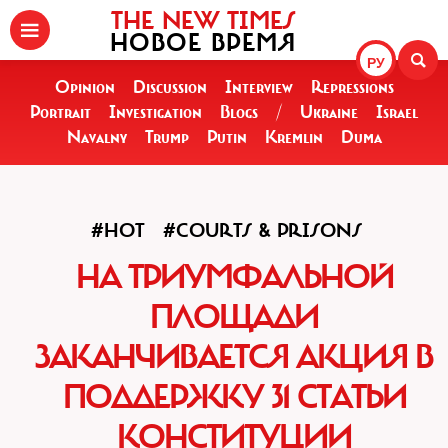
THE NEW TIMES
НОВОЕ ВРЕМЯ
РУ
Opinion
Discussion
Interview
Repressions
Portrait
Investigation
Blogs
/
Ukraine
Israel
Navalny
Trump
Putin
Kremlin
Duma
#HOT
#COURTS & PRISONS
НА ТРИУМФАЛЬНОЙ
ПЛОЩАДИ
ЗАКАНЧИВАЕТСЯ АКЦИЯ В
ПОДДЕРЖКУ 31 СТАТЬИ
КОНСТИТУЦИИ