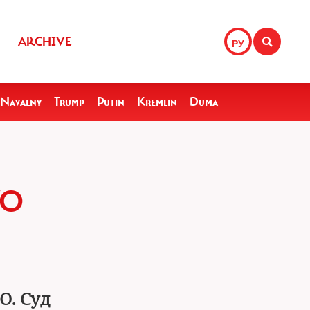
ARCHIVE
РУ
Navalny
Trump
Putin
Kremlin
Duma
ГО
О. Суд