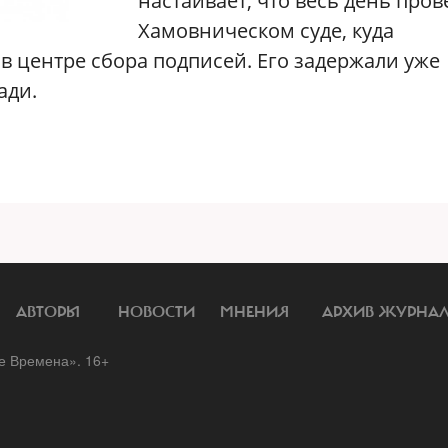
настаивает, что весь день пров
Хамовническом суде, куда
в центре сбора подписей. Его задержали уже
ади.
АВТОРЫ
НОВОСТИ
МНЕНИЯ
АРХИВ ЖУРНА
 Времена». 16+