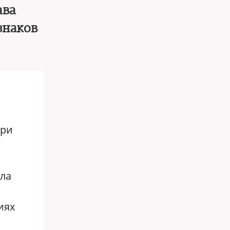
ава
знаков
при
ла
иях