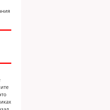
ания
е
ните
это
никах
азал