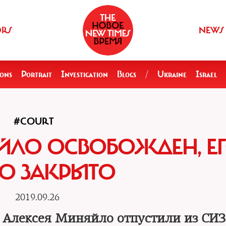
ORS
NEWS
ions
Portrait
Investigation
Blogs
/
Ukraine
Israel
#COURT
ЙЛО ОСВОБОЖДЕН, Е
О ЗАКРЫТО
2019.09.26
» Алексея Миняйло отпустили из СИЗ