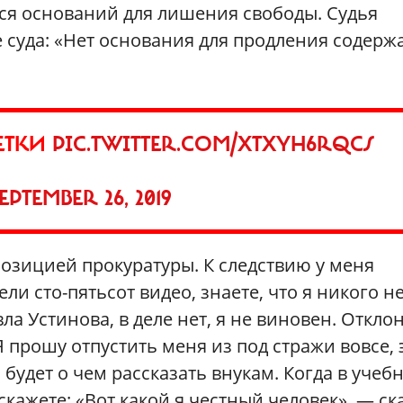
ся оснований для лишения свободы. Судья
 суда: «Нет основания для продления содерж
ЕТКИ
PIC.TWITTER.COM/XTXYH6RQCS
EPTEMBER 26, 2019
 позицией прокуратуры. К следствию у меня
и сто-пятьсот видео, знаете, что я никого н
вла Устинова, в деле нет, я не виновен. Откло
Я прошу отпустить меня из под стражи вовсе, 
 будет о чем рассказать внукам. Когда в учеб
скажете: «Вот какой я честный человек», — ск