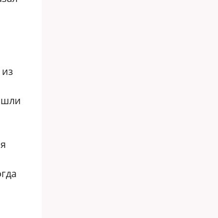
 из
а шли
 я
огда