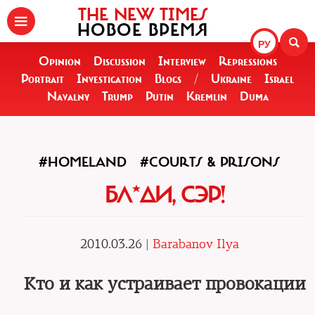
THE NEW TIMES
НОВОЕ ВРЕМЯ
РУ
Opinion
Discussion
Interview
Repressions
Portrait
Investigation
Blogs
/
Ukraine
Israel
Navalny
Trump
Putin
Kremlin
Duma
#HOMELAND
#COURTS & PRISONS
БЛ*ДИ, СЭР!
2010.03.26 |
Barabanov Ilya
Кто и как устраивает провокации