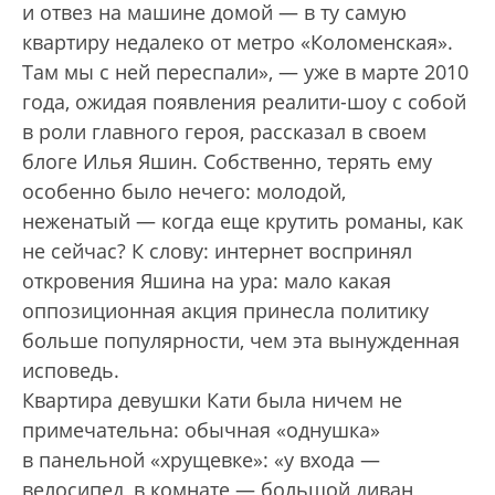
и отвез на машине домой — в ту самую
квартиру недалеко от метро «Коломенская».
Там мы с ней переспали», — уже в марте 2010
года, ожидая появления реалити-шоу с собой
в роли главного героя, рассказал в своем
блоге Илья Яшин. Собственно, терять ему
особенно было нечего: молодой,
неженатый — когда еще крутить романы, как
не сейчас? К слову: интернет воспринял
откровения Яшина на ура: мало какая
оппозиционная акция принесла политику
больше популярности, чем эта вынужденная
исповедь.
Квартира девушки Кати была ничем не
примечательна: обычная «однушка»
в панельной «хрущевке»: «у входа —
велосипед, в комнате — большой диван,