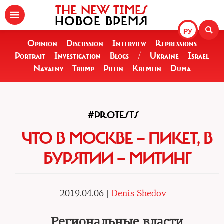
THE NEW TIMES
НОВОЕ ВРЕМЯ
РУ
Opinion
Discussion
Interview
Repressions
Portrait
Investigation
Blogs
/
Ukraine
Israel
Navalny
Trump
Putin
Kremlin
Duma
#PROTESTS
ЧТО В МОСКВЕ — ПИКЕТ, В
БУРЯТИИ — МИТИНГ
2019.04.06 |
Denis Shedov
Региональные власти