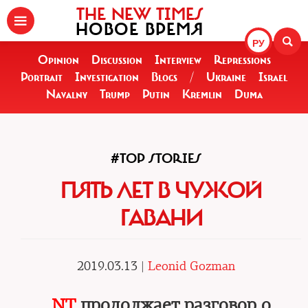
THE NEW TIMES
НОВОЕ ВРЕМЯ
РУ
Opinion
Discussion
Interview
Repressions
Portrait
Investigation
Blogs
/
Ukraine
Israel
Navalny
Trump
Putin
Kremlin
Duma
#TOP STORIES
ПЯТЬ ЛЕТ В ЧУЖОЙ
ГАВАНИ
2019.03.13 |
Leonid Gozman
NT
продолжает разговор о