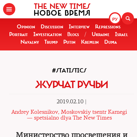
THE NEW TIMES
НОВОЕ ВРЕМЯ
РУ
Opinion
Discussion
Interview
Repressions
Portrait
Investigation
Blogs
/
Ukraine
Israel
Navalny
Trump
Putin
Kremlin
Duma
#STATISTICS
ЖУРЧАТ РУЧЬИ
2019.02.10 |
Andrey Kolesnikov, Moskovskiy tsentr Karnegi
— spetsialno dlya The New Times
Министерство просвещения и