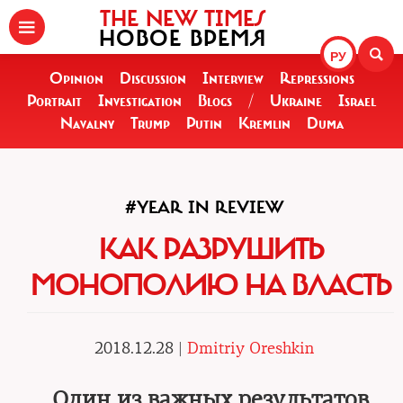
THE NEW TIMES
НОВОЕ ВРЕМЯ
РУ
Opinion
Discussion
Interview
Repressions
Portrait
Investigation
Blogs
/
Ukraine
Israel
Navalny
Trump
Putin
Kremlin
Duma
#YEAR IN REVIEW
КАК РАЗРУШИТЬ
МОНОПОЛИЮ НА ВЛАСТЬ
2018.12.28 |
Dmitriy Oreshkin
Один из важных результатов