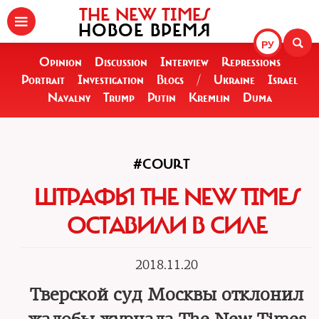
THE NEW TIMES
НОВОЕ ВРЕМЯ
РУ
Opinion
Discussion
Interview
Repressions
Portrait
Investigation
Blogs
/
Ukraine
Israel
Navalny
Trump
Putin
Kremlin
Duma
#COURT
ШТРАФЫ THE NEW TIMES
ОСТАВИЛИ В СИЛЕ
2018.11.20
Тверской суд Москвы отклонил