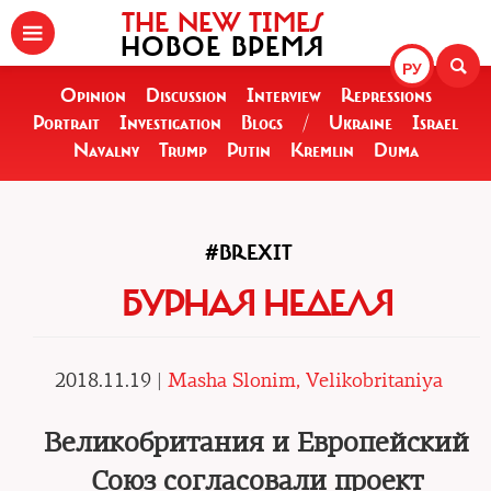
THE NEW TIMES
НОВОЕ ВРЕМЯ
РУ
Opinion
Discussion
Interview
Repressions
Portrait
Investigation
Blogs
/
Ukraine
Israel
Navalny
Trump
Putin
Kremlin
Duma
#BREXIT
БУРНАЯ НЕДЕЛЯ
2018.11.19 |
Masha Slonim, Velikobritaniya
Великобритания и Европейский
Союз согласовали проект