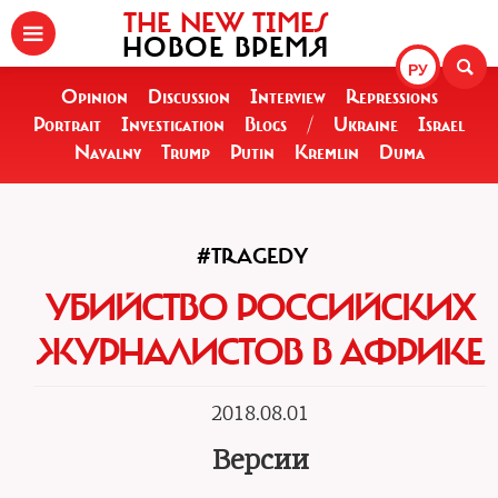
THE NEW TIMES
НОВОЕ ВРЕМЯ
РУ
Opinion
Discussion
Interview
Repressions
Portrait
Investigation
Blogs
/
Ukraine
Israel
Navalny
Trump
Putin
Kremlin
Duma
#TRAGEDY
УБИЙСТВО РОССИЙСКИХ
ЖУРНАЛИСТОВ В АФРИКЕ
2018.08.01
Версии