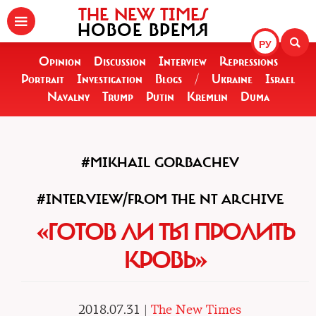
THE NEW TIMES
НОВОЕ ВРЕМЯ
РУ
Opinion
Discussion
Interview
Repressions
Portrait
Investigation
Blogs
/
Ukraine
Israel
Navalny
Trump
Putin
Kremlin
Duma
#MIKHAIL GORBACHEV
#INTERVIEW/FROM THE NT ARCHIVE
«ГОТОВ ЛИ ТЫ ПРОЛИТЬ
КРОВЬ»
2018.07.31 |
The New Times