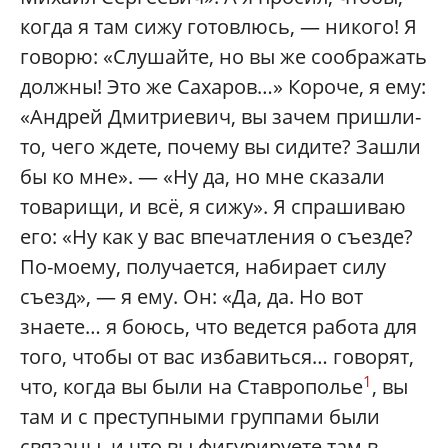
когда я там сижу готовлюсь, — никого! Я
говорю: «Слушайте, но вы же соображать
должны! Это же Сахаров…» Короче, я ему:
«Андрей Дмитриевич, вы зачем пришли-
то, чего ждете, почему вы сидите? Зашли
бы ко мне». — «Ну да, но мне сказали
товарищи, и всё, я сижу». Я спрашиваю
его: «Ну как у вас впечатления о съезде?
По-моему, получается, набирает силу
съезд», — я ему. Он: «Да, да. Но вот
знаете… я боюсь, что ведется работа для
того, чтобы от вас избавиться… говорят,
1
что, когда вы были на Ставрополье
, вы
там и с преступными группами были
связаны, и что вы фигурируете там в