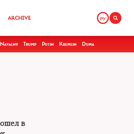
ARCHIVE
РУ
Navalny
Trump
Putin
Kremlin
Duma
рошел в