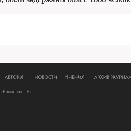
ы, были задержаны более 1600 челов
АВТОРЫ
НОВОСТИ
МНЕНИЯ
АРХИВ ЖУРНА
 Времена». 16+