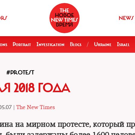
ORS
NEWS
ions
Portrait
Investigation
Blogs
/
Ukraine
Israel
#PROTEST
АЯ 2018 ГОДА
05.07 |
The New Times
тина на мирном протесте, который п