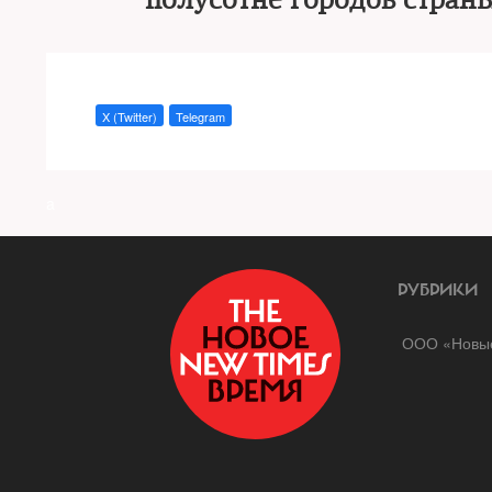
полусотне городов стран
X (Twitter)
Telegram
a
РУБРИКИ
ООО «Новые