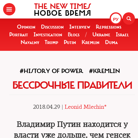
THE NEW TIMES
НОВОЕ ВРЕМЯ
РУ
Opinion
Discussion
Interview
Repressions
Portrait
Investigation
Blogs
/
Ukraine
Israel
Navalny
Trump
Putin
Kremlin
Duma
#HISTORY OF POWER
#KREMLIN
БЕССРОЧНЫЕ ПРАВИТЕЛИ
2018.04.29 |
Leonid Mlechin*
Владимир Путин находится у
власти уже дольше, чем генсек