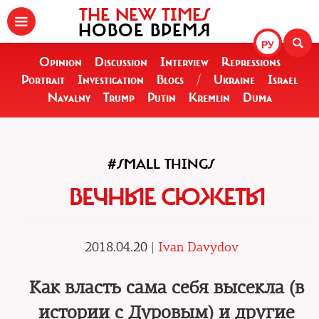
THE NEW TIMES
НОВОЕ ВРЕМЯ
РУ
Opinion
Discussion
Interview
Repressions
Portrait
Investigation
Blogs
/
Ukraine
Israel
Navalny
Trump
Putin
Kremlin
Duma
#SMALL THINGS
ВЕЧНЫЕ СЮЖЕТЫ
2018.04.20 |
Ivan Davydov
Как власть сама себя высекла (в
истории с Дуровым) и другие