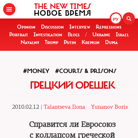
THE NEW TIMES
НОВОЕ ВРЕМЯ
РУ
Opinion
Discussion
Interview
Repressions
Portrait
Investigation
Blogs
/
Ukraine
Israel
Navalny
Trump
Putin
Kremlin
Duma
#MONEY
#COURTS & PRISONS
ГРЕЦКИЙ ОРЕШЕК
2010.02.12 |
Talantseva Ilona
Yunanov Boris
Справится ли Евросоюз
с коллапсом греческой