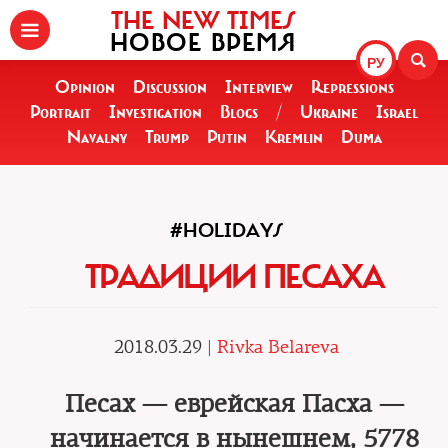
THE NEW TIMES
НОВОЕ ВРЕМЯ
РУ
Opinion
Discussion
Interview
Repressions
Portrait
Investigation
Blogs
/
Ukraine
Israel
Navalny
Trump
Putin
Kremlin
Duma
#HOLIDAYS
ТРАДИЦИИ ПЕСАХА
2018.03.29 |
Rivka Belareva
Песах — еврейская Пасха —
начинается в нынешнем, 5778