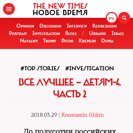
THE NEW TIMES
НОВОЕ ВРЕМЯ
РУ
Opinion
Discussion
Interview
Repressions
Portrait
Investigation
Blogs
/
Ukraine
Israel
Navalny
Trump
Putin
Kremlin
Duma
#TOP STORIES
#INVESTIGATION
ВСЕ ЛУЧШЕЕ — ДЕТЯМ-4.
ЧАСТЬ 2
2018.03.29 |
Konstantin Glikin
До полусотни российских