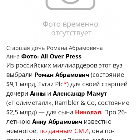
Старшая дочь Романа Абрамовича
Фото: All Over Press
Анна
Из российских миллиардеров этот вуз
выбрали
(состояние
Роман Абрамович
$9,1 млрд, Evraz Plc
*
) для своей старшей
дочери
и
Анны
Александр Мамут
(«Полиметалл», Rambler & Co, состояние
$2,5 млрд) — для сына
. Про 26-
Николая
летнюю
известно
Анну Абрамович
немногое:
по данным СМИ
, она по-