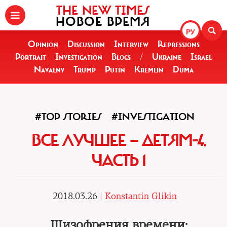
THE NEW TIMES
НОВОЕ ВРЕМЯ
РУ
Opinion
Discussion
Interview
Repressions
Portrait
Investigation
Blogs
/
Ukraine
Israel
Navalny
Trump
Putin
Kremlin
Duma
#TOP STORIES
#INVESTIGATION
ВСЕ ЛУЧШЕЕ — ДЕТЯМ-4.
ЧАСТЬ 1
2018.03.26 |
Konstantin Glikin
Шизофрения времени: