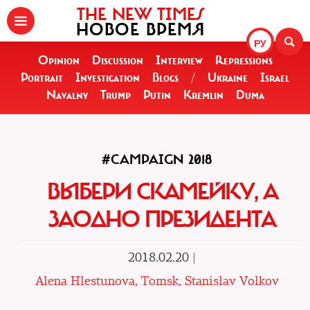
THE NEW TIMES
НОВОЕ ВРЕМЯ
РУ
Opinion
Discussion
Interview
Repressions
Portrait
Investigation
Blogs
/
Ukraine
Israel
Navalny
Trump
Putin
Kremlin
Duma
#CAMPAIGN 2018
ВЫБЕРИ СКАМЕЙКУ, А
ЗАОДНО ПРЕЗИДЕНТА
2018.02.20 |
Alena Hlestunova, Tomsk, Stanislav Volkov