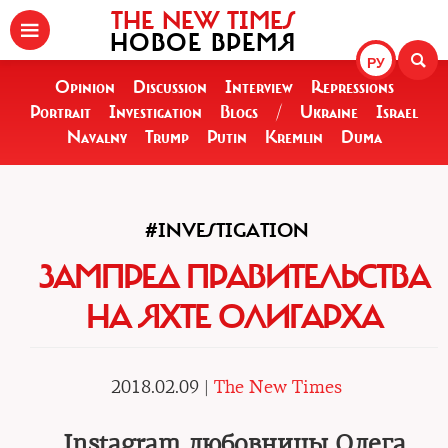
THE NEW TIMES
НОВОЕ ВРЕМЯ
РУ
Opinion
Discussion
Interview
Repressions
Portrait
Investigation
Blogs
/
Ukraine
Israel
Navalny
Trump
Putin
Kremlin
Duma
#INVESTIGATION
ЗАМПРЕД ПРАВИТЕЛЬСТВА
НА ЯХТЕ ОЛИГАРХА
2018.02.09 |
The New Times
Instagram любовницы Олега