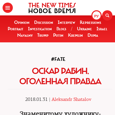
THE NEW TIMES
НОВОЕ ВРЕМЯ
РУ
Opinion
Discussion
Interview
Repressions
Portrait
Investigation
Blogs
/
Ukraine
Israel
Navalny
Trump
Putin
Kremlin
Duma
#FATE
ОСКАР РАБИН.
ОГОЛЕННАЯ ПРАВДА
2018.01.31 |
Aleksandr Shatalov
Знаменитому художнику-