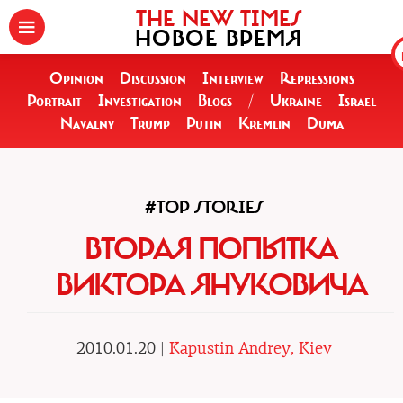
THE NEW TIMES
НОВОЕ ВРЕМЯ
Opinion
Discussion
Interview
Repressions
Portrait
Investigation
Blogs
/
Ukraine
Israel
Navalny
Trump
Putin
Kremlin
Duma
#TOP STORIES
ВТОРАЯ ПОПЫТКА
ВИКТОРА ЯНУКОВИЧА
2010.01.20 |
Kapustin Andrey, Kiev