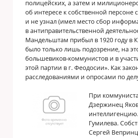
полицейских, а затем и милиционеро
об интересе к собственной персоне
и не узнал (имел место сбор информ
в антиправительственной деятельнос
Мандельштам прибыл в 1920 году в К
было только лишь подозрение, на это
большевиков-коммунистов и в участ
этой партии в г. Феодосии». Как за
расследованиями и опросами по дел
При коммуниста
Дзержинец Яков
интеллигенцию.
Гумилева. Собс
Сергей Вепринц