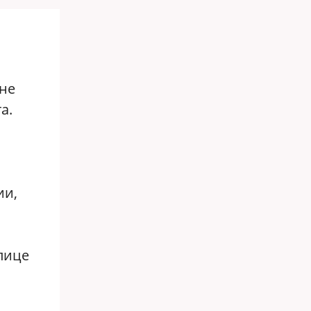
не
а.
ии,
 лице
я