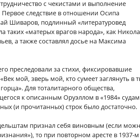
отрудничество с чекистами и выполнение
. Первое следствие в отношении Осипа
лай Шиваров, подлинный «литературовед
ела таких «матерых врагов народа», как Никол
ьев, а также составлял досье на Максима
 его преследовали за стихи, фиксировавшие
«Век мой, зверь мой, кто сумеет заглянуть в 
о горца». Для тоталитарного общества,
гося к описанным Оруэллом в «1984» судам
ых (и прочитанных) строк было достаточно.
ндельштам признал себя виновным (если мож
изнания»), то при повторном аресте в 1937-м