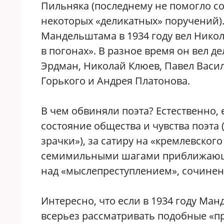
Пильняка (последнему не помогло с
некоторых «деликатных» поручений)
Мандельштама в 1934 году вел Нико
в погонах». В разное время он вел д
Эрдман, Николай Клюев, Павел Васил
Горького и Андрея Платонова.
В чем обвиняли поэта? Естественно,
состояние общества и чувства поэта (
зрачки»), за сатиру на «кремлевског
семимильными шагами приближающе
над «мыслепреступлением», сочиненн
Интересно, что если в 1934 году Ма
всерьез рассматривать подобные «пр