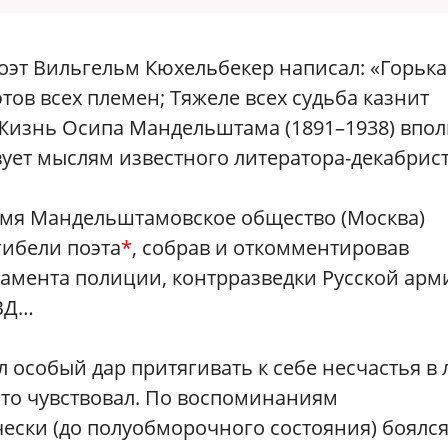
поэт Вильгельм Кюхельбекер написал: «Горька
этов всех племен; Тяжеле всех судьба казнит
Жизнь Осипа Мандельштама (1891–1938) впол
вует мыслям известного литератора-декабрист
емя Мандельштамовское общество (Москва)
гибели поэта
*
, собрав и откомментировав
амента полиции, контрразведки Русской арм
КВД…
л особый дар притягивать к себе несчастья в
это чувствовал. По воспоминаниям
ски (до полуобморочного состояния) боялс