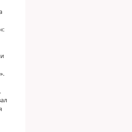
а
н:
ии
».
.
вал
я