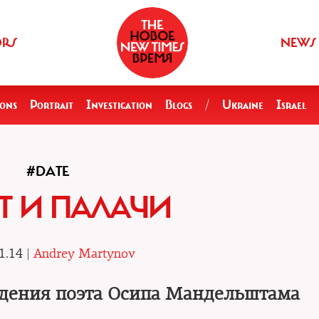
ORS
NEWS
ions
Portrait
Investigation
Blogs
/
Ukraine
Israel
#DATE
Т И ПАЛАЧИ
1.14 |
Andrey Martynov
ждения поэта Осипа Мандельштама