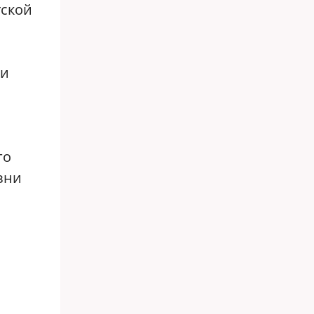
тской
ли
го
зни