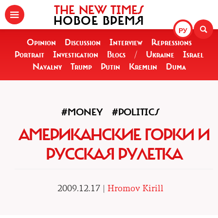
THE NEW TIMES
НОВОЕ ВРЕМЯ
РУ
Opinion
Discussion
Interview
Repressions
Portrait
Investigation
Blogs
/
Ukraine
Israel
Navalny
Trump
Putin
Kremlin
Duma
#MONEY
#POLITICS
АМЕРИКАНСКИЕ ГОРКИ И
РУССКАЯ РУЛЕТКА
2009.12.17 |
Hromov Kirill