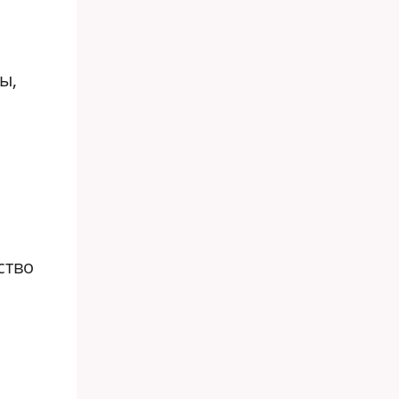
ы,
ство