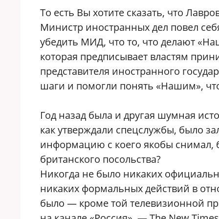
То есть Вы хотите сказать, что Лавро
Министр иностранных дел повел себя
убедить МИД, что то, что делают «Н
которая предписывает властям при
представителя иностранного госуда
шаги и помогли понять «Нашим», чт
Год назад была и другая шумная ист
как утверждали спецслужбы, было з
информацию с коего якобы снимал, б
британского посольства?
Никогда не было никаких официальн
никаких формальных действий в отн
было — кроме той телевизионной п
на канале «Россия». — The New Times