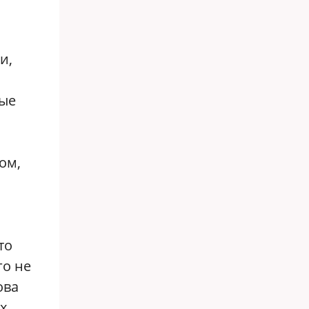
и,
ные
ом,
то
го не
ова
х