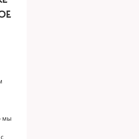
ОЕ
м
о мы
 с