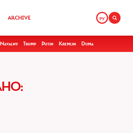
ARCHIVE
РУ
Navalny
Trump
Putin
Kremlin
Duma
АНО: