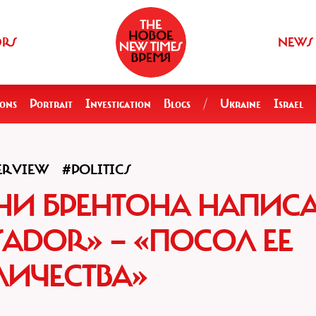
ORS
NEWS
ions
Portrait
Investigation
Blogs
/
Ukraine
Israel
ERVIEW
#POLITICS
НИ БРЕНТОНА НАПИС
SADOR» — «ПОСОЛ ЕЕ
ЛИЧЕСТВА»