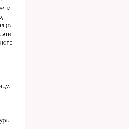
е, и
о,
л (в
 эти
тного
ицу.
уры.