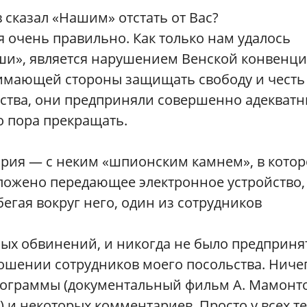
в сказал «Нашим» отстать от Вас?
 очень правильно. Как только нам удалось
аши», является нарушением Венской конвенци
нимающей стороны защищать свободу и честь
рства, они предприняли совершенно адекват
о пора прекращать.
ория — с неким «шпионским камнем», в котор
аложено передающее электронное устройство,
егая вокруг него, один из сотрудников
ых обвинений, и никогда не было предприня
ошении сотрудников моего посольства. Ниче
рограммы (документальный фильм А. Мамонт
) и некоторых комментариев. Просто у всех те