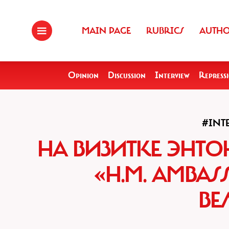
MAIN PAGE
RUBRICS
AUTH
Opinion
Discussion
Interview
Repress
#INT
НА ВИЗИТКЕ ЭНТО
«H.M. AMBAS
ВЕ